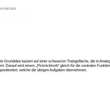
14 UND 2015
ählte Projekte
. Projekte . Wettbewerbe
ng . Lehre . Entwicklung
e Grundidee basiert auf einer schwarzen Traingsfläche, die in Analo
ert. Darauf wird einem „Picknickkorb“ gleich für die zentralen Funkt
ositioniert, welche die übrigen Aufgaben übernehmen.