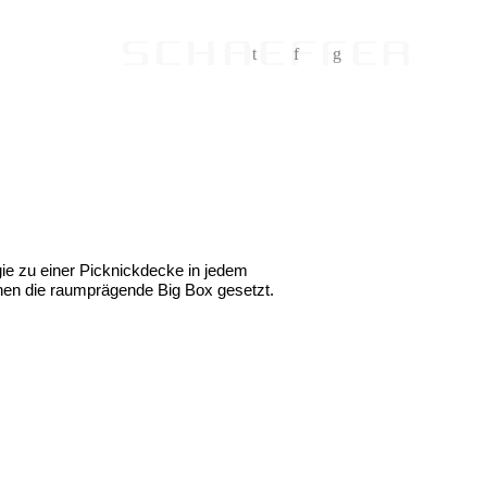
t
f
g
gie zu einer Picknickdecke in jedem
ionen die raumprägende Big Box gesetzt.